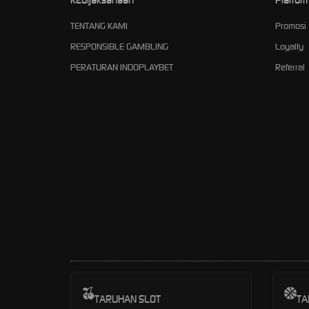
TENTANG KAMI
Promosi
RESPONSIBLE GAMBLING
Loyalty
PERATURAN INDOPLAYBET
Referral
TARUHAN SLOT
TA