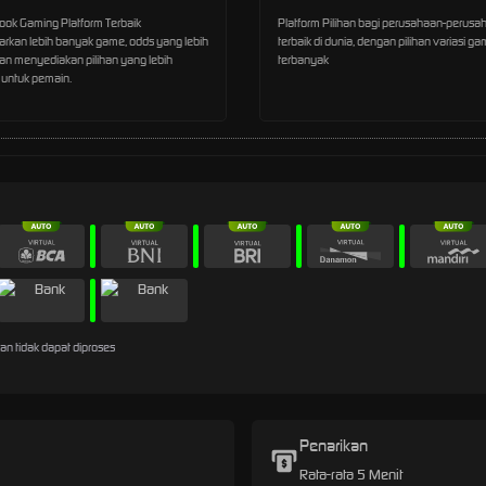
ook Gaming Platform Terbaik
Platform Pilihan bagi perusahaan-perusa
kan lebih banyak game, odds yang lebih
terbaik di dunia, dengan pilihan variasi g
 dan menyediakan pilihan yang lebih
terbanyak
untuk pemain.
an tidak dapat diproses
Penarikan
Rata-rata 5 Menit