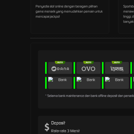
Penyedia slot online dengan beragam pilihan
Sportsb
game menarik yang memudahkan pemain untuk
menawar
mencapai jackpot
tinggi,
banyak 
* Selama bank maintenance dan bank offline deposit dan penarik
Deposit
Rata-rata 3 Menit