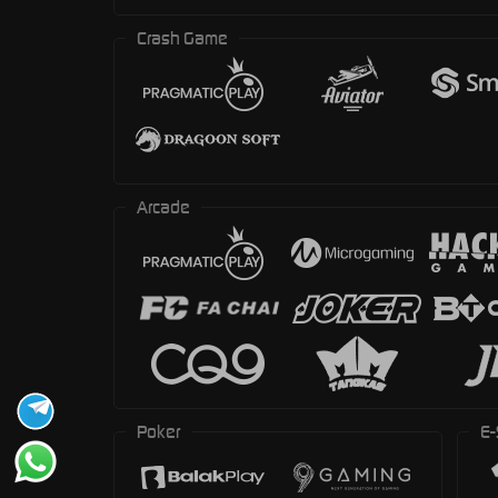
Crash Game
Arcade
Poker
E-