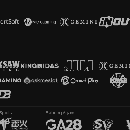
Sports
Sabung Ayam