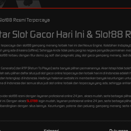
 Slot88 Resmi Terpercaya
ar Slot Gacor Hari Ini & Slot88
e terpercaya dan slot88 gampang menang terbaik hari ini dari Nexus Engine. Kelebihan Indopla
 yang ada di kasino (offline). Sehingga Anda tidak perlu pergi ke negara penyedia permainan mesin
obet & slot88 terbaru dengan fitur demo pg soft dan pragmatic play slot gacor gampang menang. Ja
nerator) dan RTP (Return To Player) serta banyak pilihan permainannya. Akan tetapi tidak boleh k
pilihan daftar situs judi slot gacor online terpercaya dan terbaik hari ini di Indonesia adalah ha
an terlengkap di Indonesia. Hadirnya halaman website ini memberikan banyak keuntungan untuk an
ama di Indonesia dari semua situs judi slot online terbaik dan terpercaya yang ada, sehingga an
i provider slot88 resmi dengan layanan profesional online 24 jam, akses mudah, serta berbagai pili
t ini. Dengan akses
SLOT88
login mudah, layanan profesional online 24 jam, serta berbagai pil
bandingkan dengan situs lainnya. Keuntungan, potensi dan peluang gampang menang serta max
m
Kategori
Dukungan