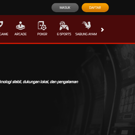
MASUK
DAFTAR
 GAME
ARCADE
POKER
E-SPORTS
SABUNG AYAM
PROMOSI
knologi stabil, dukungan lokal, dan pengalaman