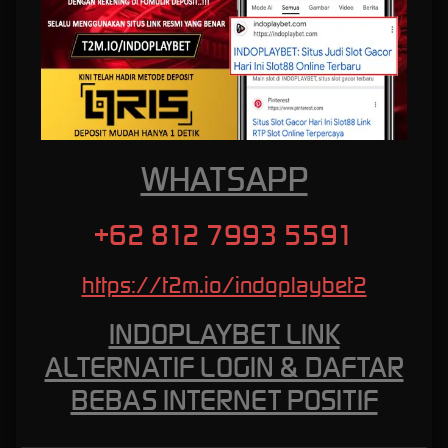
Selamat datang di
Indoplaybet
merupakan situs slot gacor online terpercaya dan slot88
gampang menang terbaik hari ini dari Nexus Engine. Kelebihan Indoplaybet adalah hadir
dengan tampilan permainan slot online yang sudah sangat compertable dan pola
permainan yang sudah menyerupai mesin slot yang ada di casino (offline). Sehingga Anda
tidak perlu pergi ke negara penyedia permainan mesin slot.
INDOPLAYBET adalah situs slot88 resmi terpercaya menyajikan referensi mengenai
slot
gacor
hari ini populer dengan RTP lengkap serta banyak pilihan permainan slot online.
WHATSAPP
Dengan daftar di Indoplaybet, Anda sudah bisa memainkan semua jenis permainan slot
online terpercaya dan terlengkap di Indonesia. Hadirnya halaman website ini juga
memberikan banyak keuntungan untuk anda, karena Indoplaybet adalah situs slot gacor
+62 812 7993 5591
terbaik hari ini dan sebagai agen bandar slot88 gacor terpercaya resmi di Indonesia yang
menjadi pilihan utama dari semua situs slot online terbaik dan terpercaya yang ada,
sehingga antrian pendaftaran member premium seperti pemain Slot yang selalu
https://t2m.io/indoplaybet2
bertambah banyak setiap harinya.
Indo​play​bet hadir sebagai platform
slot88
resmi terpercaya dengan layanan online 24 jam
INDOPLAYBET LINK
dan akses login mudah banyak permainan slot paling gacor paling disukai dan paling
ALTERNATIF LOGIN & DAFTAR
banyak dimainkan oleh masyarakat Indonesia saat ini. Dengan kecepatan login permainan,
INDO​PLAY​BET terus menjadi referensi situs slot gacor Slot88 & Slot777 terpercaya pilihan
BEBAS INTERNET POSITIF
pertama dibandingkan dengan situs slot lainnya. Keunggulan yang membuat SLOT88
menjadi situs slot gacor terbaik terletak pada RTP yang tinggi, memberikan peluang
kemenangan lebih besar di setiap putaran. Daftar sekarang juga di Indoplaybet.