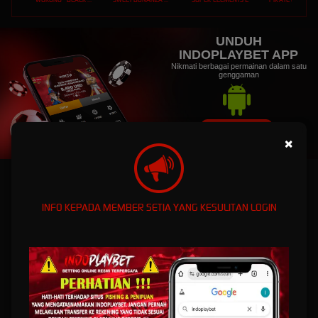
UNDUH
INDOPLAYBET APP
Nikmati berbagai permainan dalam satu
genggaman
UNDUH
×
PANDUAN INSTALASI
INDOPLAYBET: Situs Daftar Slot Gacor Hari Ini & Slot88
Resmi Terpercaya
INFO KEPADA MEMBER SETIA YANG KESULITAN LOGIN
INDOPLAYBET: Situs Daftar
Slot Gacor Hari Ini & Slot88
Resmi Terpercaya