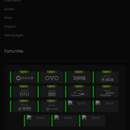
Crash Game
Arcade
Poker
E-Sports
Sabung Ayam
Komunitas